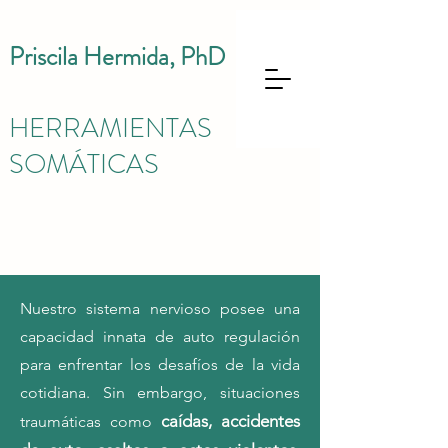
Priscila Hermida, PhD
HERRAMIENTAS
SOMÁTICAS
Nuestro sistema nervioso posee una
capacidad innata de auto regulación
para enfrentar los desafíos de la vida
cotidiana. Sin embargo, situaciones
caídas, accidentes
traumáticas como